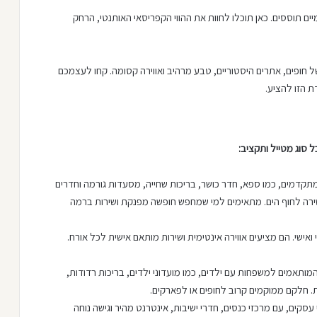
מיים תוססים. כאן תוכלו לחוות את ההווי הקפריסאי האותנטי, הרחק
 חופים, אתרים היסטוריים, טבע מרהיב ואווירה קסומה. קחו לעצמכם
 סוג מטייל ותקציב:
תקדמים, כמו ספא, חדר כושר, בריכות שחייה, מסעדות גורמה וחדרים
ישירה לחוף הים. מתאימים למי שמחפש חופשה מפנקת ושירות ברמה
י ואישי. הם מציעים אווירה אינטימית ושירות מותאם אישית לכל אורח.
מותאמים למשפחות עם ילדים, כמו מועדוני ילדים, בריכות רדודות,
ת. חלקם ממוקמים קרוב לחופים או לפארקים.
סקים, עם מרכזי כנסים, חדרי ישיבות, אינטרנט מהיר וגישה נוחה