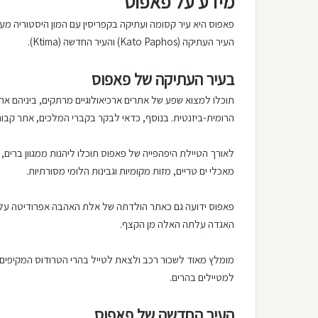
מידע על פאפוס
פאפוס היא עיר קסומה ועתיקה בקפריסין עם המון היסטוריה מעני
העיר העתיקה (Kato Paphos) והעיר החדשה (Ktima).
בעיר העתיקה של פאפוס
תוכלו למצוא שפע של אתרים ארכיאולוגיים מרתקים, ביניהם 
הרומית-ביזנטית. בנוסף, כדאי לבקר בקברי המלכים, אתר קבורה מרשים מהמאה ה-4 לפנה”ס, ובשערי ונ
לאורך הטיילת היפהפייה של פאפוס תוכלו ליהנות ממגוון ברי
מאכלי ים טריים, מזות מקומיות וגבינות הלומי מסורתיות.
פאפוס ידועה גם כאתר הולדתה של אלת האהבה אפרודיטה על פי 
האגדה עלתה האלה מן הקצף.
מומלץ מאוד לשכור רכב ולצאת לטייל בהרי הטרודוס המקיפים את
למטיילים בהרים.
העיר החדשה של פאפוס