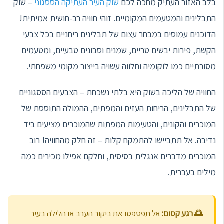
בלב האזור העתיק מחכה לכם
שוק העיר העתיקה הססגוני
– שוק
התבלינים והמטעמים המקומיים. זוהי חוויה רב-חושית אמיתית!
הדוכנים עמוסים במבחר עצום של תבלינים ריחניים בכל צבעי
הקשת, פירות יבשים טריים, שמנים וסבונים טבעיים, ומטעמים
מסורתיים כמו לוקומיה וחלווה עשויה בייצור מקומי משפחתי.
החוויה של הליכה בשוק היא בלתי נשכחת – הצבעים הססגוניים
של התבלינים, הריחות העזים והמפתים, ההמולה התוססת של
המוכרים והקונים, והטעימות המפתות שהמוכרים מציעים ביד
נדיבה. אל תתביישו להתמקח קלות – זה חלק מהחוויה! רוב
המוכרים מדברים אנגלית בסיסית, וחלקם אפילו מכירים כמה
מילים בעברית.
🌅 רגע קסום:
אל תפספסו את ביקור הערב או הלילה בעיר