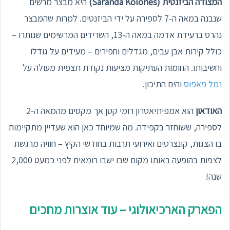
המצודה הביזנטית (Saranda Kolones)
היא מבצר מרשים
שנבנה במאה ה-7 לספירה על ידי הביזנטים. למרות שהמבצר
נהרס ברעידת אדמה במאה ה-13, השרידים המרשימים שנותרו –
כולל קירות אבן עבים, מגדלים וחפירים – מעידים על גודלו
וחשיבותו. החומות העתיקות מציעות נקודת תצפית מעולה על
נמל פאפוס
והים התיכון.
האודאון
הוא אמפיתיאטרון רומי קטן אך מקסים מהמאה ה-2
לספירה, ששוחזר בקפידה. מה שמיוחד כאן הוא שעדיין מתקיימות
בו הצגות, קונצרטים ואירועי תרבות בחודשי הקיץ – חוויה מרגשת
לצפות בהופעה באותו מקום שבו ישבו רומאים לפני כמעט 2,000
שנה!
הפארק הארכיאולוגי – עוד אוצרות מחכים