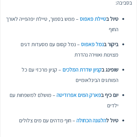
בסביבה:
טיול ב
טיילת פאפוס
– ממש בסמוך, טיילת יפהפייה לאורך
החוף
ביקור ב
נמל פאפוס
– נמל קסום עם מסעדות דגים
מצוינות ואווירה נהדרת
שופינג ב
קניון שדרת המלכים
– קניון מרכזי עם כל
המותגים הבינלאומיים
יום כיף ב
פארק המים אפרודיטה
– מושלם למשפחות עם
ילדים
טיול ל
הלגונה הכחולה
– חוף מדהים עם מים צלולים