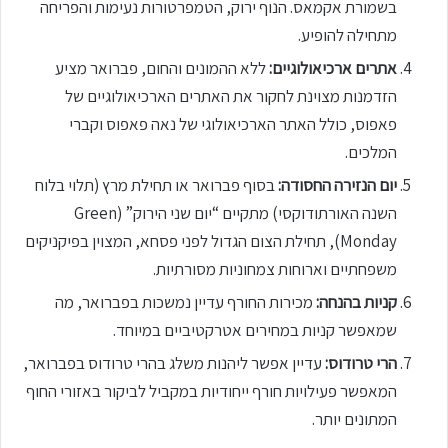
בשמורת אקמאס. הנוף ירוק, הטמפרטורות נעימות והפריחה
מתחילה להופיע.
אתרים ארכיאולוגיים:
ללא ההמונים והחום, פברואר מציע
הזדמנות מצוינת לחקור את האתרים הארכיאולוגיים של
פאפוס, כולל האתר הארכיאולוגי של נאה פאפוס וקברי
המלכים.
יום הנזירה החסודה:
בסוף פברואר או תחילת מרץ (תלוי בלוח
השנה האורתודוקסי) מתקיים “יום שני הירוק” (Green
Monday), תחילת הצום הגדול לפני פסחא, המצוין בפיקניקים
משפחתיים וארוחות צמחוניות מסורתיות.
קניות בהנחה:
מכירות החורף עדיין נמשכות בפברואר, מה
שמאפשר קניות במחירים אטרקטיביים במיוחד.
הרי טרודוס:
עדיין אפשר ליהנות משלג בהרי טרודוס בפברואר,
המאפשר פעילויות חורף ייחודיות במקביל לביקור באזורי החוף
המתונים יותר.