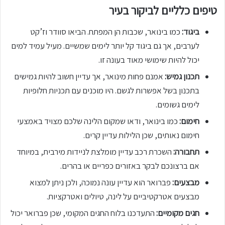
טיפים כלליים לביקור בעיר
ביגוד:
כמו בינואר, שכבות הן המפתח. הביאו סוודר וז’קט
לערבים, אך גם ביגוד קל יותר לימים שמשיים. מעיל עמיד למים
יכול להיות שימושי מאוד בעונה זו.
תכנון גמיש:
אמנם פחות מינואר, אך עדיין חשוב להיות גמישים
בתכנון בשל אפשרות לגשם. היו מוכנים עם תכניות חלופיות
לימים גשומים.
חימום:
כמו בינואר, ודאו שמקום הלינה שלכם מצויד באמצעי
חימום נאותים, שכן הלילות עדיין קרים.
תחבורה:
השכרת רכב עדיין מומלצת לניידות מירבית, במיוחד
אם ברצונכם לבקר באזורים כפריים או בהרים.
מבצעים:
פברואר הוא עדיין עונה נמוכה, ולכן ניתן למצוא
מבצעים אטרקטיביים על לינה, טיולים ואטרקציות.
חגים מקומיים:
התעדכנו בלוח החגים המקומי, שכן פברואר יכול