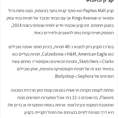
קניון Paphos Mall הוא מוקד קניות נוסף בפאפוס, מעט פחות גדול
ומפואר מ-Kings Avenue אך עם מבחר מכובד של חנויות ובתי עסק
במגוון תחומים. זהו קניון שכונתי חדש יחסית שנפתח בשנת 2014,
המספק חוויית קניות נוחה לתושבים ולתיירים כאחד.
במרכז הקניון ניתן למצוא כ-40 חנויות, ביניהן מותגי אופנה מובילים
כמו H&M, American Eagle ו-Calzedonia, חנויות נעליים כמו
Clarks ו-Sketchers, וחנויות תכשיטים ואקססוריז. מתחם עשיר
במיוחד הוא זה של חנויות הקוסמטיקה והטיפוח, אותן מובילים
הסניפים של Sephora ו-Bodyshop.
מתחת לקומת הקניות הראשית נמצאת קומת מזון מרכזית המכונה
Flavors, בה שוכנים כ-12 בתי אוכל ומסעדות המגישים מנות
מהמטבח המקומי והבינלאומי. ארוחה באחת המסעדות או ברים אלו
היא דרך מצוינת לסיים בנעימים את הטיול הקנייתי בקניון.