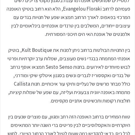
למטיילים שמחפשים אופנה מרעננת בסגנון מקומי צריכים לשים
פעמיהם לרחוב Evangelou Floraki, הלא הוא רחוב בוטיקי האופנה
המרכזי בפאפוס. לאורך הרחוב תמצאו שפע של חנויות בגדים עם
עיצובים ייחודים, המשלבים בין טרנדים אופנתיים בינלאומיים לבין
אלמנטים של אופנת האי הים תיכוני המסורתית.
בין החנויות הבולטות ברחוב ניתן למנות את Kult Boutique, בוטיק
אופנתי המתמחה בבגדי נשים מעוצבים, שמלות ערב יוקרתיות ופרטי
לבוש מיוחדים לאירועים. בחנות Sesto Senso תמצאו אוסף נרחב
של בגדים ואקססוריז לגברים ונשים בסגנון איטלקי שיקי ומודרני,
כולל מבחר מרשים של נעליים ותיקי עור איכותיים. חנות Callista
מתמחה באופנה יוונית צבעונית ועליזה, עם שפע של שמלות קיציות,
חולצות רקומות ותכשיטים אתניים מקסימים.
טווח המחירים ברחוב האופנה הזה רחב ומגוון, עם מוצרים שנעים בין
היוקרתיים והאקסלוסיביים לבין פריטים ברי השגה יותר המתאימים
לכל כיס. כדאי להקדיש כמה שעות לטיול לאורך הרחוב הציורי, לחוש