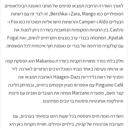
לאורך השדרה הרחבה תמצאו סניפים של מותגי האופנה הבינלאומיים
הפופולריים כמו Zara, Mango ו-Bershka, זה לצד זה עם רשתות
הנעליים Aldo ו-Camper והרשתות הישראליות המוכרות כמו Fox ו-
Castro. בין החנויות המקומיות הנחשבות בשדרה ניתן למנות את
Kpatak, המתמחה בבגדי ערב נוצצים ויוקרתיים לנשים, ואת Fogal
עם קולקציה מדהימה של בגדי ים ואופנת חוף איכותית לכל המשפחה.
חלק בלתי נפרד מחוויית הקניות בשדרת Makariou הוא הפסקת קפה
או ארוחה טעימה באחד מבתי האוכל הרבים הפזורים לאורכה. ליד
הסניף של רשת גלידריות Häagen-Dazs האהובה תמצאו את
Pinguino Café עם אספרסו מצוין וקינוחים ביתיים, ובמרחק הליכה
קצר משם, מסעדת Marzano מפתה את העוברים ושבים עם פיצות
איטלקיות אותנטיות ופסטות ברטבים מפתיעים.
השדרה הומה חיים ותוססת בכל שעות היום ובמיוחד בערבים, עם
תערובת אנרגטית של קניות, בילויים וטיולים. חוויית הקניות כאן היא