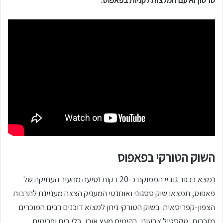
סרטון AI עם המלצות לקניות בפאפוס:
השוק הטורקי בפאפוס
נמצא בכפר גוביי הממוקם כ-20 דקות נסיעה מהעיר העתיקה של
פאפוס, תמצאו שוק ססגוני ואותנטי המעניק הצצה מעניינת לתרבות
הצפון-קפריסאית. בשוק הטורקי ניתן למצוא דוכנים רבים המוכרים
מזכרות, טקסטיל צבעוני, רהיטים מעץ אורן, כלי בית ופריטים