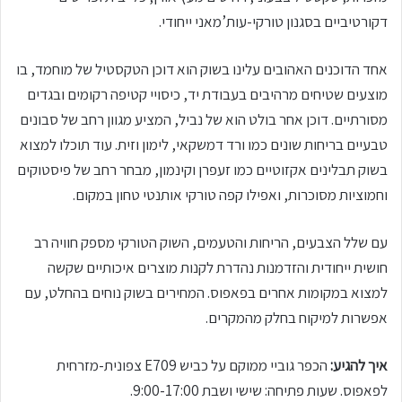
דקורטיביים בסגנון טורקי-עות’מאני ייחודי.
אחד הדוכנים האהובים עלינו בשוק הוא דוכן הטקסטיל של מוחמד, בו
מוצעים שטיחים מרהיבים בעבודת יד, כיסויי קטיפה רקומים ובגדים
מסורתיים. דוכן אחר בולט הוא של נביל, המציע מגוון רחב של סבונים
טבעיים בריחות שונים כמו ורד דמשקאי, לימון וזית. עוד תוכלו למצוא
בשוק תבלינים אקזוטיים כמו זעפרן וקינמון, מבחר רחב של פיסטוקים
וחמוציות מסוכרות, ואפילו קפה טורקי אותנטי טחון במקום.
עם שלל הצבעים, הריחות והטעמים, השוק הטורקי מספק חוויה רב
חושית ייחודית והזדמנות נהדרת לקנות מוצרים איכותיים שקשה
למצוא במקומות אחרים בפאפוס. המחירים בשוק נוחים בהחלט, עם
אפשרות למיקוח בחלק מהמקרים.
איך להגיע:
הכפר גוביי ממוקם על כביש E709 צפונית-מזרחית
לפאפוס. שעות פתיחה: שישי ושבת 9:00-17:00.