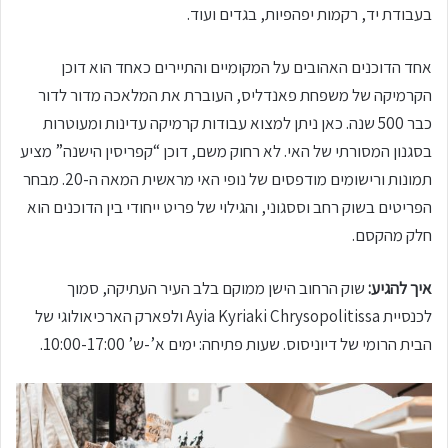
בעבודת יד, רקמות יפהפיות, בגדים ועוד.
אחד הדוכנים האהובים על המקומיים והתיירים כאחד הוא דוכן
הקרמיקה של משפחת פאנדליס, העוברת את המלאכה מדור לדור
כבר 500 שנה. כאן ניתן למצוא עבודות קרמיקה עדינות ומעוטרות
בסגנון המסורתי של האי. לא רחוק משם, דוכן “קפריסין הישנה” מציע
תמונות ורישומים מודפסים של נופי האי מראשית המאה ה-20. מבחר
הפריטים בשוק רחב וססגוני, והגילוי של פריט ייחודי בין הדוכנים הוא
חלק מהקסם.
איך להגיע:
שוק הרחוב הישן ממוקם בלב העיר העתיקה, סמוך
לכנסיית Ayia Kyriaki Chrysopolitissa ולפארק הארכיאולוגי של
הבית הרומי של דיוניסוס. שעות פתיחה: ימים א’-ש’ 10:00-17:00.