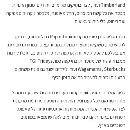
Timberland ועוד, לצד בוטיקים מקומיים ייחודיים. מגוון החנויות
מכסה את כל קשת המוצרים, החל מאופנה, אלקטרוניקה וקוסמטיקה
ועד ריהוט, כלי בית וצעצועים.
בלב הקניון שוכן סופרמרקט Papantoniou גדול ומרווח, בו ניתן
לרכוש מזון, משקאות ומוצרי מכולת במבחר עצום ובמחירים סבירים.
אם בא לכם להפסיק לארוחה או קפה תוך כדי השופינג, תוכלו ליהנות
ממבחר עשיר של מסעדות ובתי קפה כמו TGI Fridays,
Wagamama, Starbucks ועוד. לילדים ישנה גם פינת משחקים
צבעונית וכיפית להעביר בה את הזמן בכיף.
קניון המלכים מספק חוויית קניות מערבית נוחה ונגישה, עם תמהיל
מגוון המותאם לכל טעם וגיל. הוא מהווה תוספת מודרנית מרעננת
לצד אפשרויות הקניות המקומיות וה אותנטיות יותר של פאפוס.
המחירים בחנויות הם סבירים ודומים לאלו שתמצאו במותגים
המוכרים בארץ.