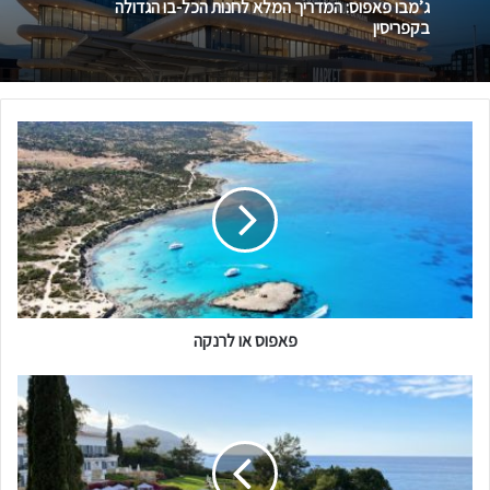
ג’מבו פאפוס: המדריך המלא לחנות הכל-בו הגדולה
בקפריסין
פ
א
פ
ו
ס
א
ו
ל
ר
פאפוס או לרנקה
נ
ק
ה
מ
ל
ו
נ
ו