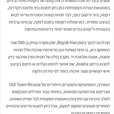
אמנים ובעלי מלאכה המשחזרת את קסמה של ניקוסיה מימי הביניים.
בסמטאות הצרות והמפותלות כאן ניתן למצוא בתי מלאכה לקדרות,
רקמה, ציור וריקועי כסף, לצד חנויות קטנות המוכרות פריטי לבוש
בעיצוב מסורתי, כמו שמלות רקומות בסגנון לפקה, עבאיות ערביות
צבעוניות וז’קטים גברים מצמר טהור בדוגמאות עתיקות.
תוכלו גם לבקר בשוק Büyük Han, שוק מקורה עתיק בן 500 שנה
הממוקם כאן, בו תחת קשתות אבן מרשימות שוכנות שלל חנויות
אמנות, אופנה ומלאכת יד. מקבץ בולט של חנויות וסדנאות עור ניתן
למצוא ברחוב Arasta, שם אפשר להזמין נעליים או תיקים בעיצוב
אישי העשויים מעור איכותי ביותר לפי מידות הלקוח.
האווירה, האסתטיקה והמוצרים הייחודיים של Old Town Nicosia
מצדיקים את הנסיעה מפאפוס, במיוחד עבור מטיילים המבקשים
לשלב היכרות עם התרבות והאומנות המקומית לצד חוויית השופינג.
המחירים משתנים ממקום למקום, אבל ניתן למצוא פריטים איכותיים
ומיוחדים במחירים הוגנים.