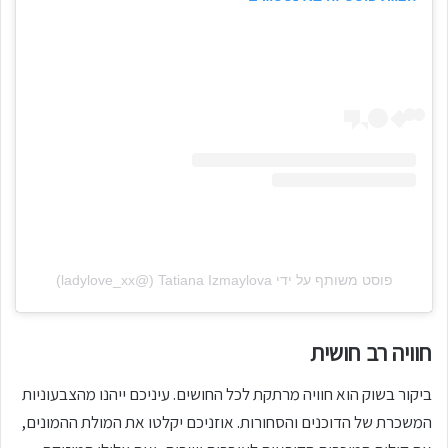
פוסט משותף על ידי ‏‎Tatiana Izmaylova‎‏ (@‏‎ladylove_xx‎‏)
חוויה רב חושית
ביקור בשוק הוא חוויה מרתקת לכל החושים. עיניכם ייהנו מהצבעוניות
המשכרת של הדוכנים והסחורות. אוזניכם יקלטו את המולת ההמונים,