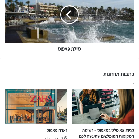
ז
י
ו
ל
ג
ת
ו
פ
ת
א
פ
ו
טיילת פאפוס
ס
כתבות אחרונות
קניות אאוטלט בפאפוס – רשימת
זארה פאפוס
המקומות המומלצים שתעשה לכם
מרץ 2, 2025