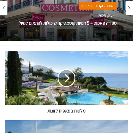
שופניג וקניות בפאפוס
מרץ 2, 2025
ספורה פאפוס – 5 חנויות קוסמטיקה שיכולות להתאים לטיול
מ
ל
ו
נ
ו
ת
ב
פ
א
מלונות בפאפוס לזוגות
פ
ו
ס
ט
ל
י