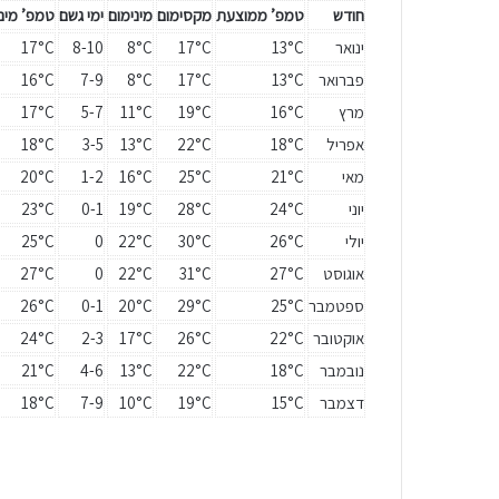
חודש
טמפ’ ממוצעת
מקסימום
מינימום
ימי גשם
טמפ’ מים
ינואר
13°C
17°C
8°C
8-10
17°C
פברואר
13°C
17°C
8°C
7-9
16°C
מרץ
16°C
19°C
11°C
5-7
17°C
אפריל
18°C
22°C
13°C
3-5
18°C
מאי
21°C
25°C
16°C
1-2
20°C
יוני
24°C
28°C
19°C
0-1
23°C
יולי
26°C
30°C
22°C
0
25°C
אוגוסט
27°C
31°C
22°C
0
27°C
ספטמבר
25°C
29°C
20°C
0-1
26°C
אוקטובר
22°C
26°C
17°C
2-3
24°C
נובמבר
18°C
22°C
13°C
4-6
21°C
דצמבר
15°C
19°C
10°C
7-9
18°C