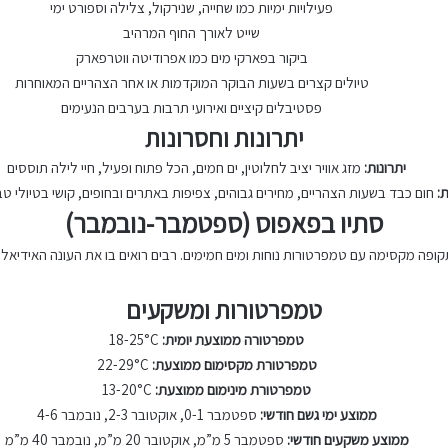
פעילויות ימיות כמו שחייה, שנירקול, צלילה וספורט ימי
שייט לאורך החוף המרהיב
ביקור בפארקי מים כמו אפרודיטה ווטרפארק
טיולים קצרים בשעות הבוקר המוקדמות או אחר הצהריים המאוחרות
פסטיבלים קיציים ואירועי תרבות בערבים הנעימים
יתרונות וחסרונות
יתרונות:
מזג אוויר יציב לחלוטין, ים חמים, הכל פתוח ופעיל, חיי לילה תוססים
:
חום כבד בשעות הצהריים, מחירים גבוהים, צפיפות באתרים ובחופים, קושי בטיולי ט
סתיו בפאפוס (ספטמבר-נובמבר)
ופה מקסימה עם טמפרטורות נוחות ומים חמימים. רבים רואים בו את העונה האידיאלית
טמפרטורות ומשקעים
טמפרטורה ממוצעת יומית:
18-25°C
טמפרטורת מקסימום ממוצעת:
22-29°C
טמפרטורת מינימום ממוצעת:
13-20°C
ממוצע ימי גשם חודשי:
ספטמבר 0-1, אוקטובר 2-3, נובמבר 4-6
ממוצע משקעים חודשי:
ספטמבר 5 מ”מ, אוקטובר 20 מ”מ, נובמבר 40 מ”מ