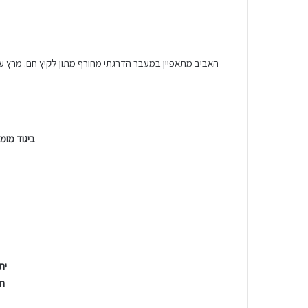
האביב מתאפיין במעבר הדרגתי מחורף מתון לקיץ חם. מרץ עדיי
ביגוד מומ
ית
חס