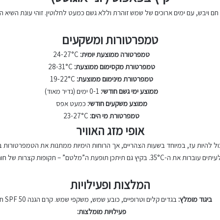
ם ויבש, עם ימים ארוכים של שמש זוהרת וללא גשם כמעט לחלוטין. זוהי עונת השיא הת
טמפרטורות ומשקעים
טמפרטורה ממוצעת יומית:
24-27°C
טמפרטורת מקסימום ממוצעת:
28-31°C
טמפרטורת מינימום ממוצעת:
19-22°C
ממוצע ימי גשם חודשי:
0-1 ימים (נדיר מאוד)
ממוצע משקעים חודשי:
כמעט אפס
טמפרטורת מי הים:
23-27°C
אופי מזג האוויר
יכול להיות עז, במיוחד בשעות הצהריים, אך הרוחות הימיות ממתנות את הטמפרטורות ב
 קצרות של חום קיצוני כשרוחות חמות מגיעות מאפריקה.
המלצות ופעילויות
ביגוד מומלץ:
בגדים קלים וטרופיים, כובע שמש, משקפי שמש. קרם הגנה SPF 50 חיוני.
פעילויות מומלצות: