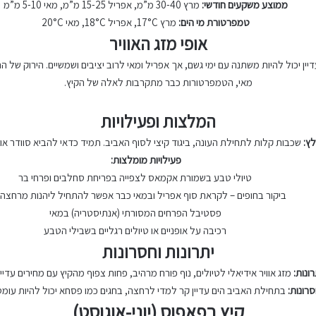
ממוצע משקעים חודשי:
מרץ 30-40 מ”מ, אפריל 15-25 מ”מ, מאי 5-10 מ”מ
טמפרטורת מי הים:
מרץ 17°C, אפריל 18°C, מאי 20°C
אופי מזג האוויר
ן יכול להיות משתנה עם ימי גשם, אך אפריל ומאי לרוב יציבים ושמשיים. הירוק של ה
מאי, הטמפרטורות כבר מתקרבות לאלה של הקיץ.
המלצות ופעילויות
לץ:
שכבות קלות לתחילת העונה, ביגוד קיצי לסוף האביב. תמיד כדאי להביא סוודר או
פעילויות מומלצות:
טיולי טבע בשמורת אקמאס לצפייה בפריחת סחלבים ופרחי בר
ביקור בחופים – לקראת סוף אפריל ובמאי כבר אפשר להתחיל ליהנות מרחצה 
פסטיבל הפרחים המסורתי (אנתיסטריה) במאי
רכיבה על אופניים או טיולים רגליים בשבילי הטבע
יתרונות וחסרונות
רונות:
מזג אוויר אידיאלי לטיולים, נוף פורח מרהיב, פחות צפוף מהקיץ עם מחירים עדיין
רונות:
בתחילת האביב הים עדיין קר למדי לרחצה, בחגים כמו פסחא יכול להיות עומס
קיץ בפאפוס (יוני-אוגוסט)