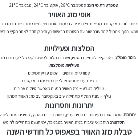
טמפרטורת מי הים:
ספטמבר 26°C, אוקטובר 24°C, נובמבר 21°C
אופי מזג האוויר
ותר נוחות. אוקטובר מביא תחילת ירידה בטמפרטורות וימי גשם ספורדיים. נובמבר כב
מש. הנוף מתחיל להתעורר שוב עם הגשמים הראשונים, והירוק חוזר לאחר הקיץ היבש.
המלצות ופעילויות
ביגוד מומלץ:
ביגוד קיצי לתחילת הסתיו, ושכבות קלות לסופו. ז’קט קל לערבים בנוב
פעילויות מומלצות:
ספורט ימי וחופים – המים עדיין חמימים
בציר הענבים ופסטיבלי יין בספטמבר-אוקטובר
טיולים בטבע – מזג האוויר הנעים מאפשר טיולים ארוכים
גולף – עונת הגולף מתחילה שוב באוקטובר עם מזג האוויר המתון
יתרונות וחסרונות
יתרונות:
טמפרטורות נעימות, ים חמים עדיין, פחות תיירים מהקיץ, מחירים מתחילים 
חסרונות:
תיתכן אי יציבות במזג האוויר בנובמבר, ימי הגשם מתחילים להופיע
טבלת מזג האוויר בפאפוס כל חודשי השנה