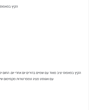
הקיץ בפאפוס ח
הקיץ בפאפוס יציב מאוד עם שמיים בהירים יום אחרי יום. החום 
עם אוגוסט מציג טמפרטורות מקסימום שלעיתים עוברות את ה-35°C. בקיץ גם תיתכן תופעת ה”מלטם” – תקופות