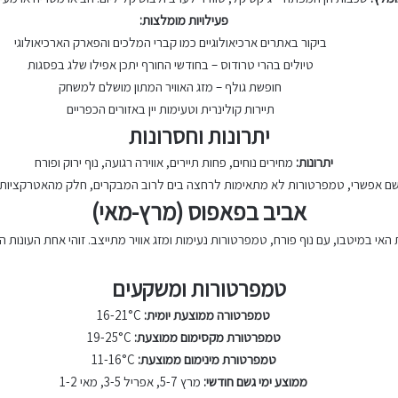
פעילויות מומלצות:
ביקור באתרים ארכיאולוגיים כמו קברי המלכים והפארק הארכיאולוגי
טיולים בהרי טרודוס – בחודשי החורף יתכן אפילו שלג בפסגות
חופשת גולף – מזג האוויר המתון מושלם למשחק
תיירות קולינרית וטעימות יין באזורים הכפריים
יתרונות וחסרונות
יתרונות:
מחירים נוחים, פחות תיירים, אווירה רגועה, נוף ירוק ופורח
ם אפשרי, טמפרטורות לא מתאימות לרחצה בים לרוב המבקרים, חלק מהאטרקציות ה
אביב בפאפוס (מרץ-מאי)
אי במיטבו, עם נוף פורח, טמפרטורות נעימות ומזג אוויר מתייצב. זוהי אחת העונות ה
טמפרטורות ומשקעים
טמפרטורה ממוצעת יומית:
16-21°C
טמפרטורת מקסימום ממוצעת:
19-25°C
טמפרטורת מינימום ממוצעת:
11-16°C
ממוצע ימי גשם חודשי:
מרץ 5-7, אפריל 3-5, מאי 1-2