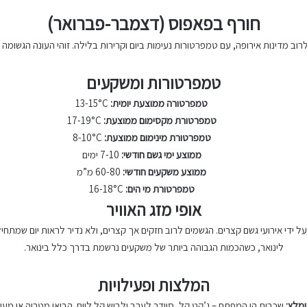
חורף בפאפוס (דצמבר-פברואר)
וב מדינות אירופה, עם טמפרטורות נעימות ביום וקרירות בלילה. זוהי העונה הגשומה ב
טמפרטורות ומשקעים
טמפרטורה ממוצעת יומית:
13-15°C
טמפרטורת מקסימום ממוצעת:
17-19°C
טמפרטורת מינימום ממוצעת:
8-10°C
ממוצע ימי גשם חודשי:
7-10 ימים
ממוצע משקעים חודשי:
60-80 מ”מ
טמפרטורת מי הים:
16-18°C
אופי מזג האוויר
 ידי אירועי גשם קצרים. הגשמים לרוב חזקים אך קצרים, ולא נדיר לראות יום שמתחי
לינואר, כשהכמות הגבוהה ביותר של משקעים נרשמת בדרך כלל בינואר.
המלצות ופעילויות
ומלץ:
שכבות הן המפתח – ג’קט קל, סוודר לערב ולבוש קל ליום. הביאו מטריה או מעי