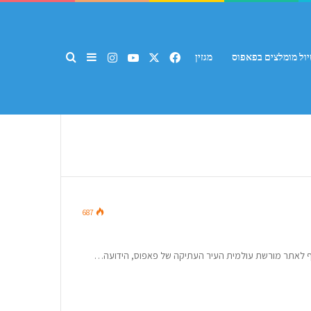
Instagram
YouTube
Facebook
X
Sidebar
חפש עבור
יול מומלצים בפאפוס
מגזין
687
ף לאתר מורשת עולמית העיר העתיקה של פאפוס, הידועה…