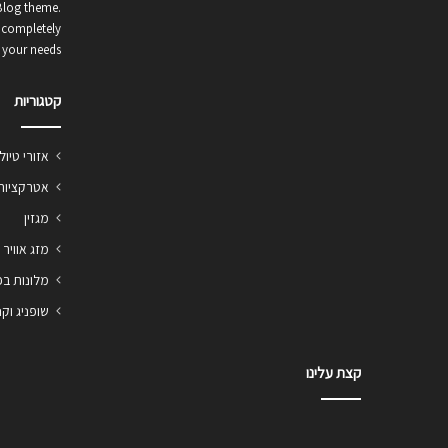
Blog theme.
 completely
 your needs.
קטגוריות
אזורי טיו
אטרקציות
מגזין
מזג אוויר
מלונות ב
שופניג וק
קצת עלינו