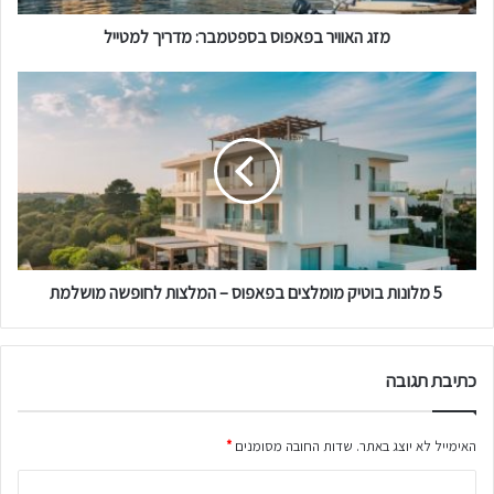
ר
מזג האוויר בפאפוס בספטמבר: מדריך למטייל
ב
פ
א
פ
5
ו
מ
ס
ל
ב
ו
ס
נ
פ
ו
ט
ת
מ
ב
ב
5 מלונות בוטיק מומלצים בפאפוס – המלצות לחופשה מושלמת
ו
ר
ט
:
י
מ
ק
כתיבת תגובה
ד
מ
ר
ו
י
מ
האימייל לא יוצג באתר.
שדות החובה מסומנים
*
ך
ל
ל
צ
ה