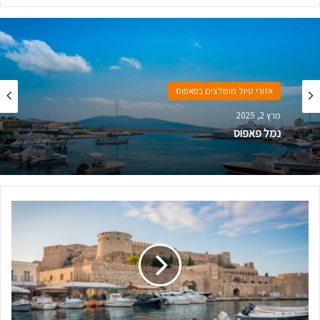
אזורי טיול מומלצים בפאפוס
מרץ 2, 2025
נמל פאפוס
מ
ז
ג
ה
א
ו
ו
י