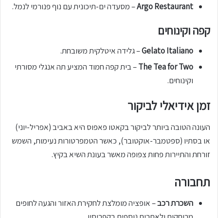
Argo Restaurant
– מסעדה ים-תיכונית עם נוף פנורמי לנמל.
קפה וקינוחים
Gelato Italiano
– גלידה איטלקית משובחת.
The Tea for Two
– בית קפה חמוד המציע תה אנגלי מסורתי
וקינוחים.
זמן אידיאלי לביקור
העונה הטובה ביותר לביקור בקאטו פאפוס היא באביב (אפריל-יוני)
או בסתיו (ספטמבר-אוקטובר), כאשר הטמפרטורות נעימות, השמש
זורחת והתיירות פחות צפופה מאשר בעונת השיא בקיץ.
תחבורה
השכרת רכב
– אופציה מומלצת לחקירת האזור והגעה לחופים
מרוחקים ולאתרים נוספים בקפריסין.