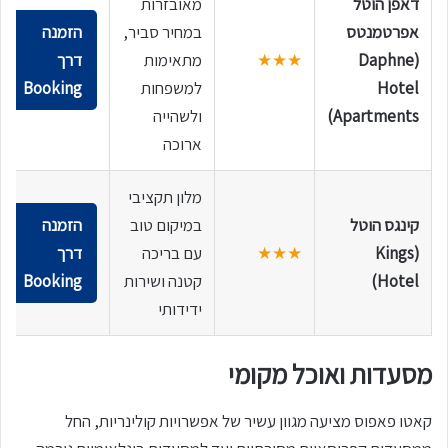
דאפן הוטל
מאובזרות
אפרטמנטס
במחיר סביר,
הזמנה
(Daphne
★★★
מתאימות
דרך
Hotel
למשפחות
Booking
Apartments)
ולשהייה
ארוכה
מלון תקציבי
קינגס הוטל
במיקום טוב
הזמנה
(Kings
★★★
עם בריכה
דרך
Hotel)
קטנה ושירות
Booking
ידידותי
מסעדות ואוכל מקומי
קאטו פאפוס מציעה מגוון עשיר של אפשרויות קולינריות, החל