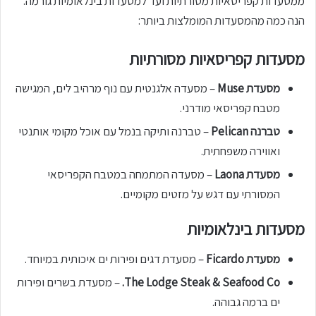
ממסעדות קפריסאיות מסורתיות ועד למסעדות בינלאומיות גורמה.
הנה כמה מהמסעדות המומלצות ביותר:
מסעדות קפריסאיות מסורתיות
מסעדת Muse
– מסעדה אלגנטית עם נוף מרהיב לים, המגישה
מטבח קפריסאי מודרני.
טברנה Pelican
– טברנה ותיקה בנמל עם אוכל מקומי אותנטי
ואווירה משפחתית.
מסעדת Laona
– מסעדה המתמחה במטבח הקפריסאי
המסורתי עם דגש על מזטים מקומיים.
מסעדות בינלאומיות
מסעדת Ficardo
– מסעדת דגים ופירות ים איכותית במיוחד.
The Lodge Steak & Seafood Co.
– מסעדת בשרים ופירות
ים ברמה גבוהה.