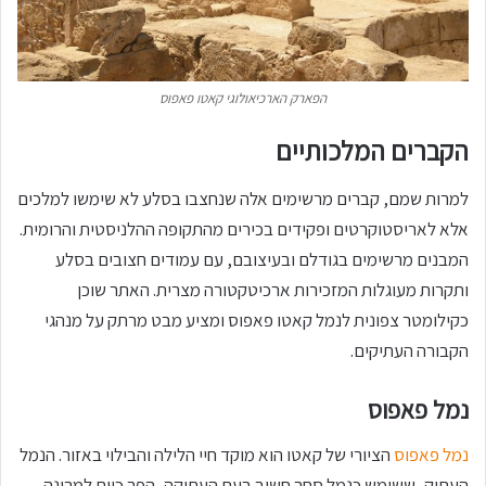
הפארק הארכיאולוגי קאטו פאפוס
הקברים המלכותיים
למרות שמם, קברים מרשימים אלה שנחצבו בסלע לא שימשו למלכים
אלא לאריסטוקרטים ופקידים בכירים מהתקופה ההלניסטית והרומית.
המבנים מרשימים בגודלם ובעיצובם, עם עמודים חצובים בסלע
ותקרות מעוגלות המזכירות ארכיטקטורה מצרית. האתר שוכן
כקילומטר צפונית לנמל קאטו פאפוס ומציע מבט מרתק על מנהגי
הקבורה העתיקים.
נמל פאפוס
נמל פאפוס
הציורי של קאטו הוא מוקד חיי הלילה והבילוי באזור. הנמל
העתיק, ששימש כנמל סחר חשוב בעת העתיקה, הפך כיום למרינה