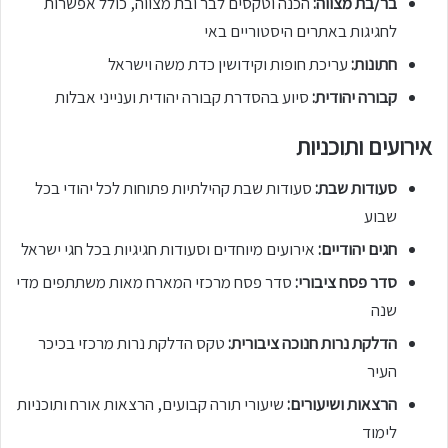
בר/בת מצווה:
הכנה וטקסים לבר ובת מצווה, כולל אפשרות
לחגיגות באתרים היסטוריים באי
חתונות:
עריכת חופות וקידושין כדת משה וישראל
קבורה יהודית:
סיוע בהסדרת קבורה יהודית וענייני אבלות
אירועים ותוכניות
סעודות שבת:
סעודות שבת קהילתיות פתוחות לכל יהודי בכל
שבוע
חגים יהודיים:
אירועים מיוחדים וסעודות חגיגיות בכל חגי ישראל
סדר פסח ציבורי:
סדר פסח מרכזי המארח מאות משתתפים מדי
שנה
הדלקת נרות חנוכה ציבורית:
טקס הדלקת נרות מרכזי בכיכר
העיר
הרצאות ושיעורים:
שיעורי תורה קבועים, הרצאות אורח ותוכניות
לימוד