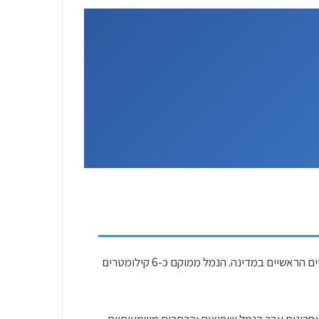
נמל התעופה הבינלאומי פאפוס (PFO) הוא שער הכניסה הראשי לחוף המערבי של קפריסין ואחד משני נמלי התעופה הבינלאומיים הראשיים במדינה. הנמל ממוקם כ-6 קילומטרים