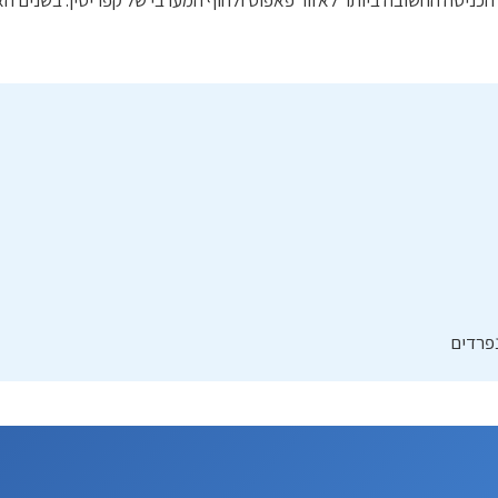
1 והפך במהרה לנקודת הכניסה החשובה ביותר לאזור פאפוס ולחוף המערבי של קפריסין.
נפרדים