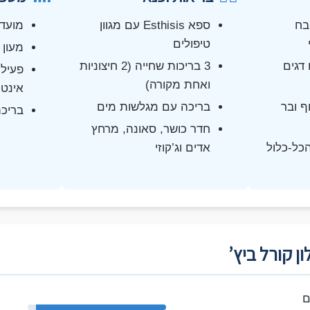
בח
ספא Esthisis עם מגוון
מועדו
טיפולים
מעון 
Lima עם דגים
3 בריכות שחייה (2 חיצוניות
פעילו
ואחת מקורה)
אינטר
ף ובר
בריכה עם מגלשות מים
בריכת
חדר כושר, סאונה, מרחץ
כל-כלול
אדים וג’קוזי
ן קורל ביץ’
ם