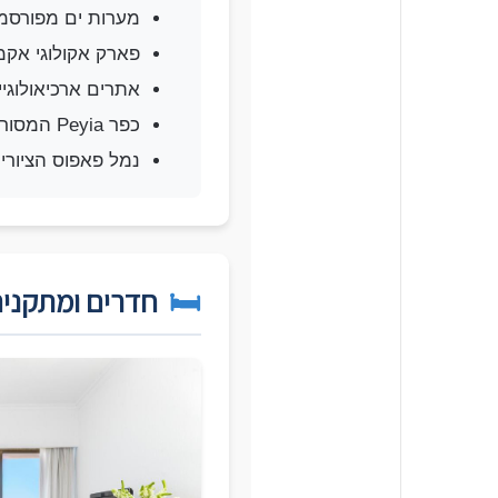
מערות ים מפורסמות (Caves
פארק אקולוגי אקמאס (s
אתרים ארכיאולוגיים בפ
כפר Peyia המסורתי
נמל פאפוס הציורי (25 דקות
🛏️
חדרים ומתקנים