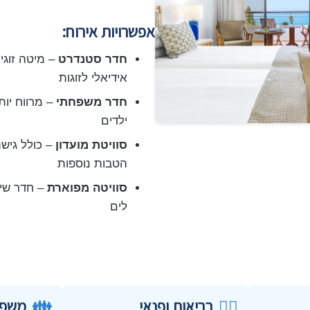
אפשרויות אירוח:
חדר סטנדרט
– מיטה זוגי
אידיאלי לזוגות
חדר משפחתי
– מרווח יו
ילדים
סוויטת מועדון
– כולל גישה
הטבות נוספות
סוויטה מפוארת
– חדר שינה
לים
💆‍♂️
בריאות ופנאי
👪
משפח