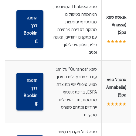
ספא Thalassa המפורסם,
המתמחה בטיפולים
אנאסה ספא
הזמנה
מבוססי מי ים ואצות.
(Anassa
דרך
ממוקם בסביבה מרהיבה
Spa)
Bookin
עם מתקנים ייחודיים, סאונה
g
★★★★★
פינית ומגוון טיפולי גוף
ופנים.
ספא “Ouranos” על הגג
עם נוף פנורמי לים התיכון.
אנאבל ספא
הזמנה
מציע טיפולי יופי מתוצרת
(Annabelle
דרך
ESPA, בריכת אינסוף
Spa)
Bookin
מחוממת, חדרי טיפולים
g
★★★★★
ייחודיים ומתחם ספורט
מתקדם.
ספא גדול ויוקרתי במיוחד