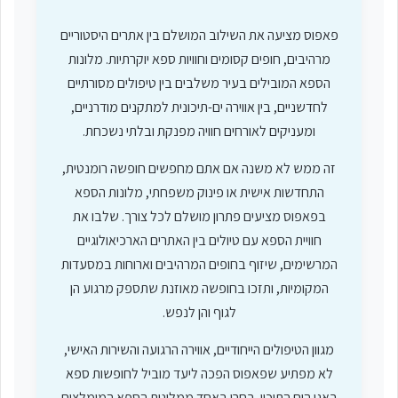
פאפוס מציעה את השילוב המושלם בין אתרים היסטוריים
מרהיבים, חופים קסומים וחוויות ספא יוקרתיות. מלונות
הספא המובילים בעיר משלבים בין טיפולים מסורתיים
לחדשניים, בין אווירה ים-תיכונית למתקנים מודרניים,
ומעניקים לאורחים חוויה מפנקת ובלתי נשכחת.
זה ממש לא משנה אם אתם מחפשים חופשה רומנטית,
התחדשות אישית או פינוק משפחתי, מלונות הספא
בפאפוס מציעים פתרון מושלם לכל צורך. שלבו את
חוויית הספא עם טיולים בין האתרים הארכיאולוגיים
המרשימים, שיזוף בחופים המרהיבים וארוחות במסעדות
המקומיות, ותזכו בחופשה מאוזנת שתספק מרגוע הן
לגוף והן לנפש.
מגוון הטיפולים הייחודיים, אווירה הרגועה והשירות האישי,
לא מפתיע שפאפוס הפכה ליעד מוביל לחופשות ספא
באגן הים התיכון. בחרו באחד ממלונות הספא המומלצים