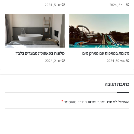
ח
ר
יוני 5, 2024
יוני 5, 2024
ו
י
פ
ך
ש
ל
ה
ד
מ
ע
ו
ת
ש
ל
מלונות בפאפוס עם פארק מים
מלונות בפאפוס למבוגרים בלבד
מ
מאי 30, 2024
יוני 2, 2024
ת
כתיבת תגובה
האימייל לא יוצג באתר.
שדות החובה מסומנים
*
ה
ת
ג