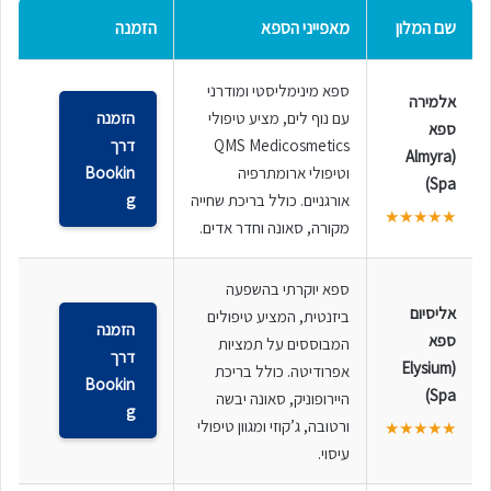
שם המלון
מאפייני הספא
הזמנה
ספא מינימליסטי ומודרני
אלמירה
עם נוף לים, מציע טיפולי
הזמנה
ספא
QMS Medicosmetics
דרך
(Almyra
וטיפולי ארומתרפיה
Bookin
Spa)
אורגניים. כולל בריכת שחייה
g
★★★★★
מקורה, סאונה וחדר אדים.
ספא יוקרתי בהשפעה
אליסיום
ביזנטית, המציע טיפולים
הזמנה
ספא
המבוססים על תמציות
דרך
(Elysium
אפרודיטה. כולל בריכת
Bookin
Spa)
היירופוניק, סאונה יבשה
g
ורטובה, ג’קוזי ומגוון טיפולי
★★★★★
עיסוי.