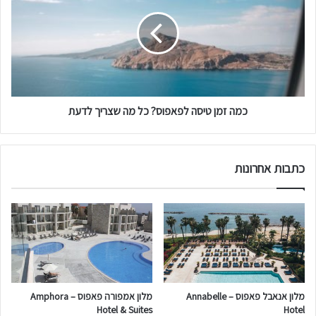
מ
ה
ו
ז
מ
מ
ל
ן
צ
ט
י
י
ם
ס
ב
כמה זמן טיסה לפאפוס? כל מה שצריך לדעת
ה
פ
ל
א
פ
פ
א
כתבות אחרונות
ו
פ
ס
ו
–
ס
ה
?
מ
כ
ל
ל
צ
מ
ו
ה
ת
ש
מלון אנאבל פאפוס – Annabelle
מלון אמפורה פאפוס – Amphora
ל
צ
Hotel & Suites
Hotel