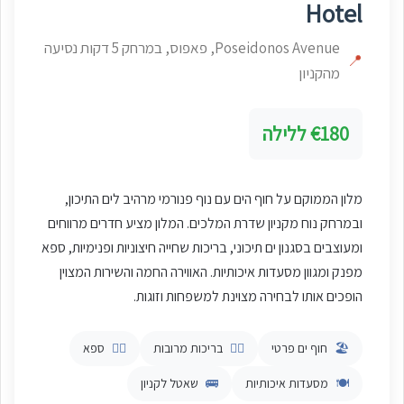
Hotel
Poseidonos Avenue, פאפוס, במרחק 5 דקות נסיעה
📍
מהקניון
€180 ללילה
מלון הממוקם על חוף הים עם נוף פנורמי מרהיב לים התיכון,
ובמרחק נוח מקניון שדרת המלכים. המלון מציע חדרים מרווחים
ומעוצבים בסגנון ים תיכוני, בריכות שחייה חיצוניות ופנימיות, ספא
מפנק ומגוון מסעדות איכותיות. האווירה החמה והשירות המצוין
הופכים אותו לבחירה מצוינת למשפחות וזוגות.
🏖️
חוף ים פרטי
🏊‍♂️
בריכות מרובות
🧖‍♀️
ספא
🍽️
מסעדות איכותיות
🚌
שאטל לקניון