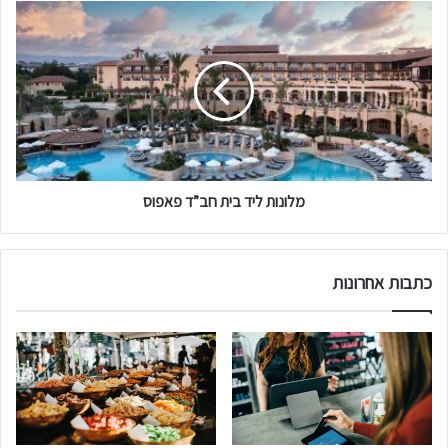
מלונות
ליד
בית
חב”ד
פאפוס
מלונות ליד בית חב”ד פאפוס
כתבות אחרונות