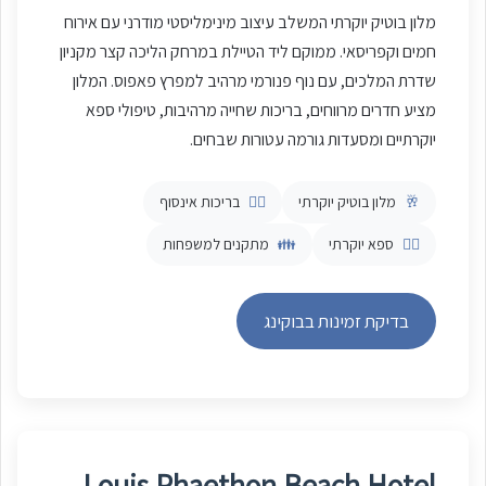
מלון בוטיק יוקרתי המשלב עיצוב מינימליסטי מודרני עם אירוח
חמים וקפריסאי. ממוקם ליד הטיילת במרחק הליכה קצר מקניון
שדרת המלכים, עם נוף פנורמי מרהיב למפרץ פאפוס. המלון
מציע חדרים מרווחים, בריכות שחייה מרהיבות, טיפולי ספא
יוקרתיים ומסעדות גורמה עטורות שבחים.
🥂
מלון בוטיק יוקרתי
🏊‍♂️
בריכות אינסוף
🧖‍♀️
ספא יוקרתי
👪
מתקנים למשפחות
בדיקת זמינות בבוקינג
Louis Phaethon Beach Hotel