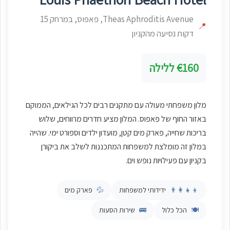
Theas Aphroditis Avenue, פאפוס, במרחק 15
📍
דקות נסיעה מהקניון
€160 ללילה
מלון משפחתי מעולה עם מתקנים רבים לכל הגילאים, הממוקם
באזור החוף של פאפוס. המלון מציע חדרים מרווחים, שלוש
בריכות שחייה, פארק מים קטן, מועדון ילדים וספורט ימי. שהייה
במלון זה מומלצת למשפחות המתכננות לשלב את ביקורן
בקניון עם פעילויות נופש וים.
👨‍👩‍👧‍👦
ידידותי למשפחות
💦
פארק מים
🍽️
הכל כלול
🚌
שירות הסעות