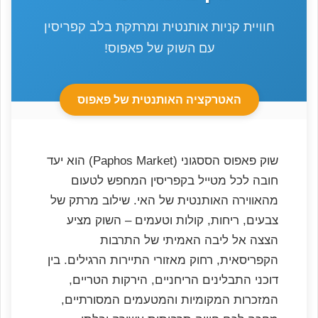
חוויית קניות אותנטית ומרתקת בלב קפריסין
עם השוק של פאפוס!
האטרקציה האותנטית של פאפוס
שוק פאפוס הססגוני (Paphos Market) הוא יעד
חובה לכל מטייל בקפריסין המחפש לטעום
מהאווירה האותנטית של האי. שילוב מרתק של
צבעים, ריחות, קולות וטעמים – השוק מציע
הצצה אל ליבה האמיתי של התרבות
הקפריסאית, רחוק מאזורי התיירות הרגילים. בין
דוכני התבלינים הריחניים, הירקות הטריים,
המזכרות המקומיות והמטעמים המסורתיים,